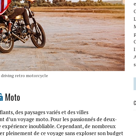
C
M
p
C
I
A
s
 driving retro motorcycle
à
Moto
C
ants, des paysages variés et des villes
ent d’un voyage moto. Pour les passionnés de deux-
e expérience inoubliable. Cependant, de nombreux
ter pleinement de ce voyage sans exploser son budget